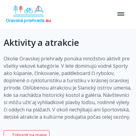
Aktivity a atrakcie
Okolie Oravskej priehrady ponúka množstvo aktivít pre
všetky vekové kategórie. V lete dominujú vodné športy
ako kúpanie, člnkovanie, paddleboard či rybolov,
doplnené o cykloturistiku a turistiku v krásnej oravskej
prírode. Obľúbenou atrakciou je Slanický ostrov umenia,
kde sa nachádza historický kostol a galéria. Návštevníci
si môžu užiť aj vyhliadkové plavby loďou, rodinné výlety
či oddych na plážach. V okolí nechýbajú ani športoviská,
detské atrakcie a kultúrne podujatia počas celej sezóny.
Zobraziť na mape