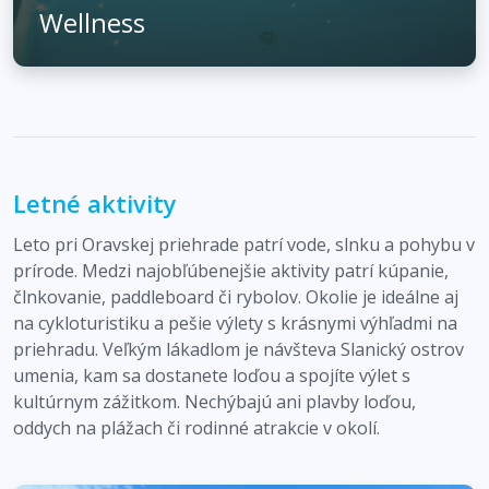
Wellness
Letné aktivity
Leto pri Oravskej priehrade patrí vode, slnku a pohybu v
prírode. Medzi najobľúbenejšie aktivity patrí kúpanie,
člnkovanie, paddleboard či rybolov. Okolie je ideálne aj
na cykloturistiku a pešie výlety s krásnymi výhľadmi na
priehradu. Veľkým lákadlom je návšteva Slanický ostrov
umenia, kam sa dostanete loďou a spojíte výlet s
kultúrnym zážitkom. Nechýbajú ani plavby loďou,
oddych na plážach či rodinné atrakcie v okolí.