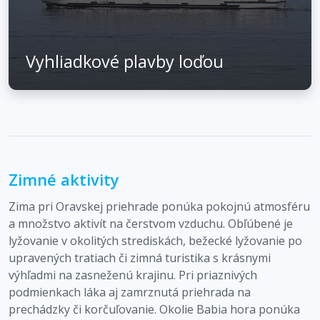
Vyhliadkové plavby loďou
Zimné aktivity
Zima pri Oravskej priehrade ponúka pokojnú atmosféru
a množstvo aktivít na čerstvom vzduchu. Obľúbené je
lyžovanie v okolitých strediskách, bežecké lyžovanie po
upravených tratiach či zimná turistika s krásnymi
výhľadmi na zasneženú krajinu. Pri priaznivých
podmienkach láka aj zamrznutá priehrada na
prechádzky či korčuľovanie. Okolie Babia hora ponúka