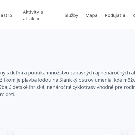
Aktivity a
astro
Služby
Mapa
Podujatia
atrakcie
iny s deťmi a ponúka množstvo zábavných aj nenáročných aktiv
žitkom je plavba loďou na Slanický ostrov umenia, kde môžu
ýbajú detské ihriská, nenáročné cyklotrasy vhodné pre rodin
re deti.