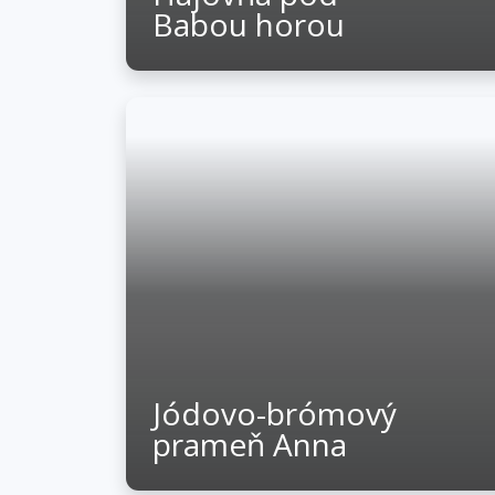
Babou horou
Jódovo-brómový
prameň Anna