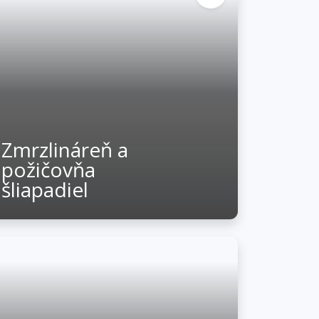
Zmrzlináreň a
požičovňa
šliapadiel