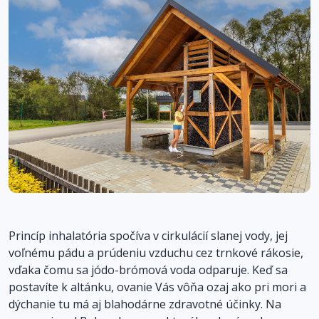
Princíp inhalatória spočíva v cirkulácií slanej vody, jej
voľnému pádu a prúdeniu vzduchu cez trnkové rákosie,
vďaka čomu sa jódo-brómová voda odparuje. Keď sa
postavíte k altánku, ovanie Vás vôňa ozaj ako pri mori a
dýchanie tu má aj blahodárne zdravotné účinky. Na