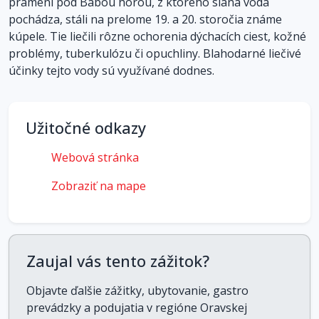
prameni pod Babou horou, z ktorého slaná voda
pochádza, stáli na prelome 19. a 20. storočia známe
kúpele. Tie liečili rôzne ochorenia dýchacích ciest, kožné
problémy, tuberkulózu či opuchliny. Blahodarné liečivé
účinky tejto vody sú využívané dodnes.
Užitočné odkazy
Webová stránka
Zobraziť na mape
Zaujal vás tento zážitok?
Objavte ďalšie zážitky, ubytovanie, gastro
prevádzky a podujatia v regióne Oravskej