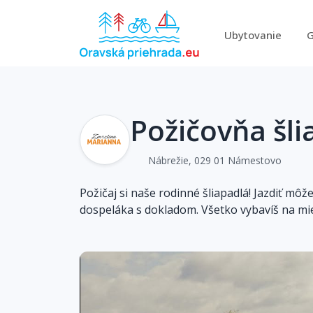
Ubytovanie
G
Požičovňa šli
Nábrežie, 029 01 Námestovo
Požičaj si naše rodinné šliapadlá! Jazdiť môž
dospeláka s dokladom. Všetko vybavíš na mie