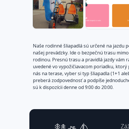
Naše rodinné šliapadlá sú určené na jazdu po
našej prevádzky. Ide o bezpečnú trasu mimo c
rodinou. Presnú trasu a pravidlá jazdy vám r
uvedené vo vypožičiavacom poriadku, ktorý 
nás na terase, vyber si typ šliapadla (1+1 al
preberá zodpovednosť a podpíše jednoduché p
sú k dispozícii denne od 9:00 do 20:00.
Záž