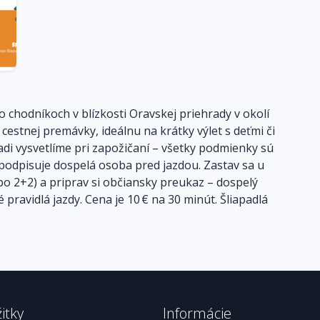
 chodníkoch v blízkosti Oravskej priehrady v okolí
estnej premávky, ideálnu na krátky výlet s deťmi či
adi vysvetlíme pri zapožičaní – všetky podmienky sú
podpisuje dospelá osoba pred jazdou. Zastav sa u
ebo 2+2) a priprav si občiansky preukaz – dospelý
ravidlá jazdy. Cena je 10 € na 30 minút. Šliapadlá
itky
Informácie