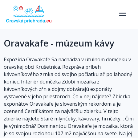
Oravakafe - múzeum kávy
Expozícia Oravakafe Sa nachádza v útulnom domčeku v
oravskej obci Krušetnica. Rozpráva príbeh
kávovníkového zrnka od svojho počiatku až po lahodný
koniec. Interiér domčeka Zdobí mozaika z
kávovníkových zŕn a dojmy dotvárajú exponáty
vystavené v jeho priestoroch. Čo v nej nájdete? Zbierka
exponátov Oravakafe je slovenským rekordom a je
ocenená Certifikátom za najväčšiu zbierku. V tejto
zbierke nájdete Staré mlynčeky, kávovary, hrnčeky… Čím
je výnimočná? Dominantou Oravakafe je mozaika, ktorá
je so svojou rozlohou 107 m2 najväčšou na svete. Na jej