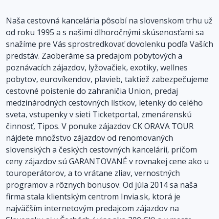
Naša cestovná kancelária pôsobí na slovenskom trhu už
od roku 1995 a s našimi dlhoročnými skúsenosťami sa
snažíme pre Vás sprostredkovať dovolenku podľa Vaších
predstáv. Zaoberáme sa predajom pobytových a
poznávacích zájazdov, lyžovačiek, exotiky, wellnes
pobytov, eurovíkendov, plavieb, taktiež zabezpečujeme
cestovné poistenie do zahraničia Union, predaj
medzinárodných cestovných lístkov, letenky do celého
sveta, vstupenky v sieti Ticketportal, zmenárenskú
činnosť, Tipos. V ponuke zájazdov CK ORAVA TOUR
nájdete množstvo zájazdov od renomovaných
slovenských a českých cestovných kancelárií, pričom
ceny zájazdov sú GARANTOVANÉ v rovnakej cene ako u
touroperátorov, a to vrátane zliav, vernostných
programov a rôznych bonusov. Od júla 2014 sa naša
firma stala klientským centrom Invia.sk, ktorá je
najväčším internetovým predajcom zájazdov na