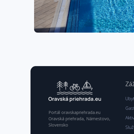
Záž
Uby
Gas
Portál oravskapriehrada.eu
Akti
Oravská priehrada, Námestovo,
Slovensko
Slu