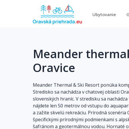
Ubytovanie
G
Meander thermal 
Oravice
Meander Thermal & Ski Resort ponúka kompl
Stredisko sa nachádza v chatovej oblasti Or
slovenských hraníc. V stredisku sa nachádza 
nájdete len 50 metrov od vstupu do aquapar
a zažite skvelú rekreáciu. Prírodná scenéria
špecifickými prírodnými podmienkami s alpsk
šafránom a geotermálnou vodou. Hornaté okoli