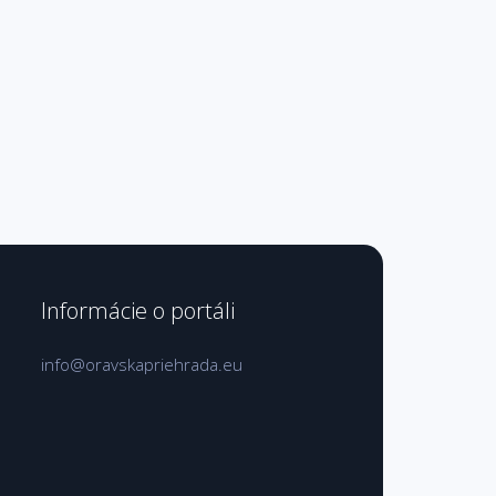
Informácie o portáli
info@oravskapriehrada.eu