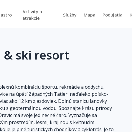
Aktivity a
astro
Služby
Mapa
Podujatia
atrakcie
& ski resort
exnú kombináciu športu, rekreácie a oddychu.
avice na úpätí Západných Tatier, neďaleko poľsko-
viac ako 12 km zjazdoviek. Dolnú stanicu lanovky
ku s geotermálnou vodou. Spoznajte krásu prírody
 Oravíc má svoje jedinečné čaro. Vyznačuje sa
ým prostredím, lesmi, krajinou s kvitnúcim
e je plné turistických chodníkov a cyklotrás. Je to