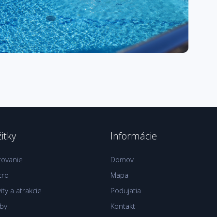
itky
Informácie
tovanie
Domov
tro
Mapa
vity a atrakcie
Podujatia
žby
Kontakt