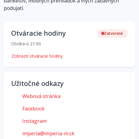
banketov, módnych prehliadok a iných zábavných
podujatí.
Otváracie hodiny
Zatvorené
Otvára o 21:00
Zobraziť otváracie hodiny
Užitočné odkazy
Webová stránka
Facebook
Instagram
imperia@imperia-m.sk