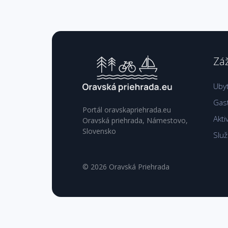
Záž
Uby
Gas
Portál oravskapriehrada.eu
Akti
Oravská priehrada, Námestovo,
Slovensko
Slu
© 2026 Oravská Priehrada