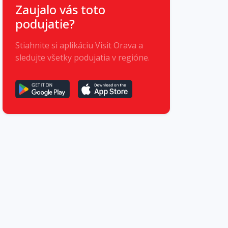
Zaujalo vás toto
podujatie?
Stiahnite si aplikáciu Visit Orava a
sledujte všetky podujatia v regióne.