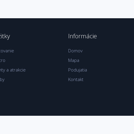
itky
Informácie
tovanie
Domov
tro
Mapa
vity a atrakcie
Podujatia
žby
Kontakt